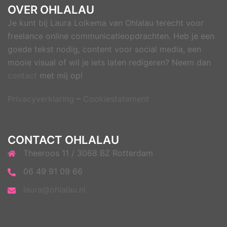
OVER OHLALAU
Je kunt bij Laura Lolkema van Ohlalau terecht voor
freelance online communicatieopdrachten. Heb je een
goede tekst nodig, content voor social media, een
mooie visual of wil je iets laten redigeren? Neem dan
contact
met mij op!
Privacyverklaring
–
Cookiestatement
CONTACT OHLALAU
Theeroos 11 / 3068 BZ Rotterdam
06 49 91 09 66
laura@ohlalau.nl