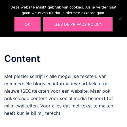
Ga
Deze website maakt gebruik van cookies. Als je verder gaat
naar
Laura@ohlalau.nl
gaan we ervan uit dat je hiermee akkoord gaat.
Zoeken
Tog
06 49 91 09 66
de
men
OK
LEES DE PRIVACY POLICY
inhoud
Content
Met plezier schrijf ik alle mogelijke teksten. Van
commerciële blogs en informatieve artikelen tot
nieuwe (SEO)teksten voor een website. Maar ook
prikkelende content voor social media behoort tot
mijn kwaliteiten. Voor alles dat met tekst te maken
heeft kun je bij mij terecht.