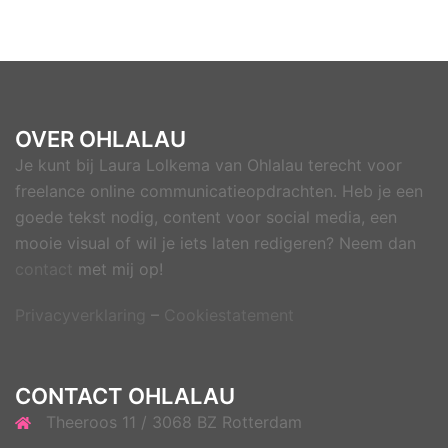
OVER OHLALAU
Je kunt bij Laura Lolkema van Ohlalau terecht voor
freelance online communicatieopdrachten. Heb je een
goede tekst nodig, content voor social media, een
mooie visual of wil je iets laten redigeren? Neem dan
contact
met mij op!
Privacyverklaring
–
Cookiestatement
CONTACT OHLALAU
Theeroos 11 / 3068 BZ Rotterdam