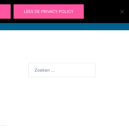
K
LEES DE PRIVACY POLICY
Laura@ohlalau.nl
Zoeken
Ohlalau
Contact
06 49 91 09 66
Zoeken
naar: