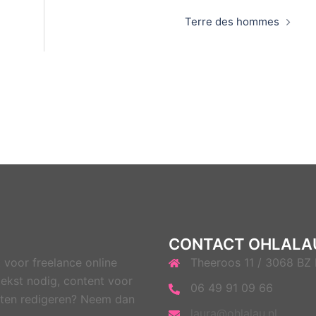
Terre des hommes
CONTACT OHLALA
 voor freelance online
Theeroos 11 / 3068 BZ
ekst nodig, content voor
06 49 91 09 66
 laten redigeren? Neem dan
laura@ohlalau.nl