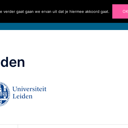
O
e verder gaat gaan we ervan uit dat je hiermee akkoord gaat.
Home
Diensten
Portfolio
Blog
Over 
iden