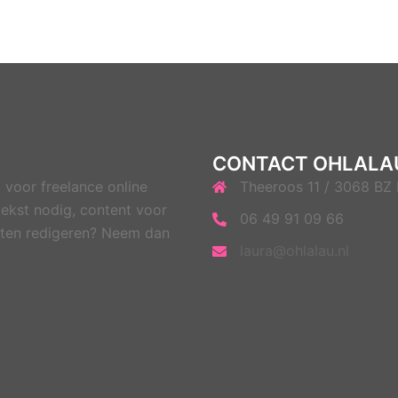
CONTACT OHLALA
 voor freelance online
Theeroos 11 / 3068 BZ
ekst nodig, content voor
06 49 91 09 66
 laten redigeren? Neem dan
laura@ohlalau.nl