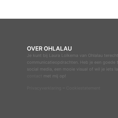
OVER OHLALAU
Je kunt bij Laura Lolkema van Ohlalau terecht
communicatieopdrachten. Heb je een goede t
social media, een mooie visual of wil je iets
contact
met mij op!
Privacyverklaring
–
Cookiestatement