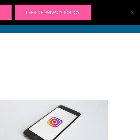
K
LEES DE PRIVACY POLICY
Laura@ohlalau.nl
Zoeken
Ohlalau
Contact
06 49 91 09 66