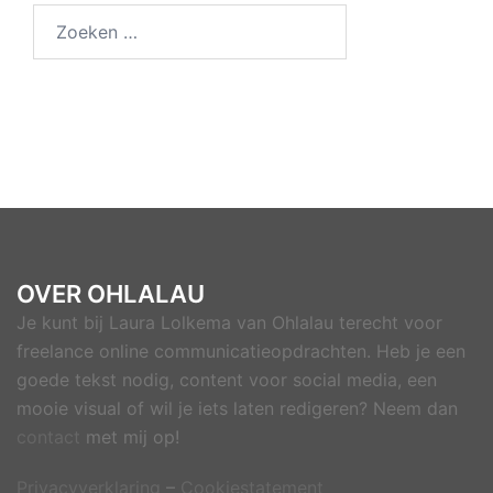
Zoeken
naar:
OVER OHLALAU
Je kunt bij Laura Lolkema van Ohlalau terecht voor
freelance online communicatieopdrachten. Heb je een
goede tekst nodig, content voor social media, een
mooie visual of wil je iets laten redigeren? Neem dan
contact
met mij op!
Privacyverklaring
–
Cookiestatement