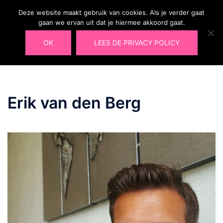
Ga
Deze website maakt gebruik van cookies. Als je verder gaat
naar
Laura@ohlalau.nl
gaan we ervan uit dat je hiermee akkoord gaat.
Zoeken
Tog
06 49 91 09 66
de
men
OK
LEES DE PRIVACY POLICY
inhoud
Erik van den Berg