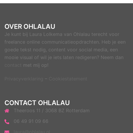
OVER OHLALAU
Je kunt bij Laura Lolkema van Ohlalau terecht voor
freelance online communicatieopdrachten. Heb je een
goede tekst nodig, content voor social media, een
mooie visual of wil je iets laten redigeren? Neem dan
contact
met mij op!
Privacyverklaring
–
Cookiestatement
CONTACT OHLALAU
Theeroos 11 / 3068 BZ Rotterdam
06 49 91 09 66
laura@ohlalau.nl