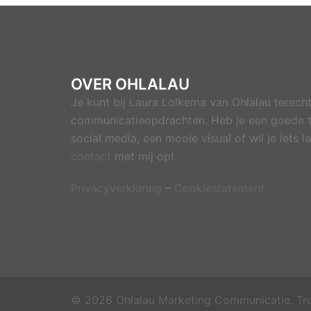
OVER OHLALAU
Je kunt bij Laura Lolkema van Ohlalau terecht
communicatieopdrachten. Heb je een goede t
social media, een mooie visual of wil je iets
contact
met mij op!
Privacyverklaring
–
Cookiestatement
© 2026 Ohlalau Marketing Communicatie. Tr