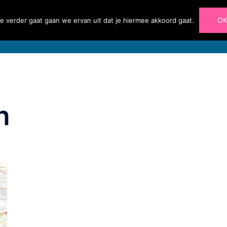
O
e verder gaat gaan we ervan uit dat je hiermee akkoord gaat.
Home
Diensten
Portfolio
Blog
Over 
n