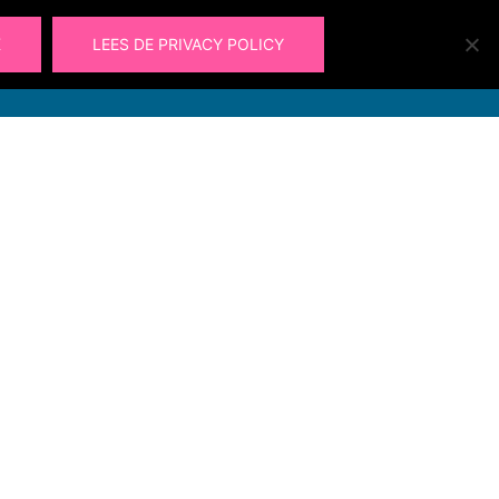
K
LEES DE PRIVACY POLICY
Laura@ohlalau.nl
Zoeken
Ohlalau
Contact
06 49 91 09 66