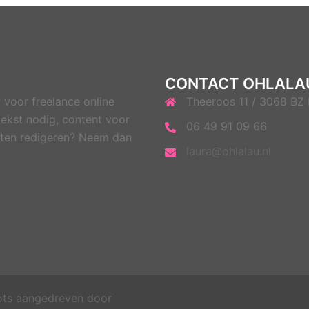
CONTACT OHLALA
 voor freelance online
Theeroos 11 / 3068 BZ
ekst nodig, content voor
06 49 91 09 66
 laten redigeren? Neem dan
laura@ohlalau.nl
ots aangedreven door