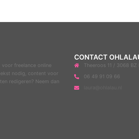
CONTACT OHLALA
 voor freelance online
Theeroos 11 / 3068 BZ
ekst nodig, content voor
06 49 91 09 66
 laten redigeren? Neem dan
laura@ohlalau.nl