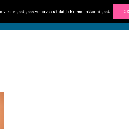
O
e verder gaat gaan we ervan uit dat je hiermee akkoord gaat.
Home
Diensten
Portfolio
Blog
Over 