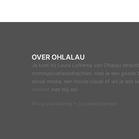
OVER OHLALAU
Je kunt bij Laura Lolkema van Ohlalau terecht
communicatieopdrachten. Heb je een goede t
social media, een mooie visual of wil je iets
contact
met mij op!
Privacyverklaring
–
Cookiestatement