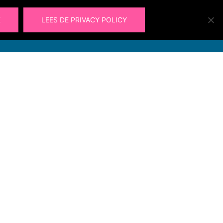
K
LEES DE PRIVACY POLICY
Laura@ohlalau.nl
Zoeken
Ohlalau
Contact
06 49 91 09 66