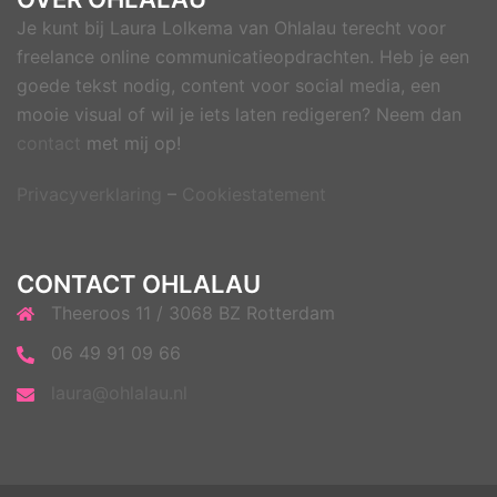
Je kunt bij Laura Lolkema van Ohlalau terecht voor
freelance online communicatieopdrachten. Heb je een
goede tekst nodig, content voor social media, een
mooie visual of wil je iets laten redigeren? Neem dan
contact
met mij op!
Privacyverklaring
–
Cookiestatement
CONTACT OHLALAU
Theeroos 11 / 3068 BZ Rotterdam
06 49 91 09 66
laura@ohlalau.nl