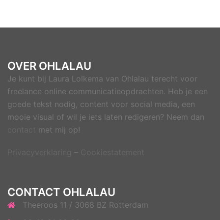
OVER OHLALAU
Je kunt bij Laura Lolkema van Ohlalau terecht voor
freelance online communicatieopdrachten. Heb je een
goede tekst nodig, content voor social media, een
mooie visual of wil je iets laten redigeren? Neem dan
contact
met mij op!
Privacyverklaring
–
Cookiestatement
CONTACT OHLALAU
Theeroos 11 / 3068 BZ Rotterdam