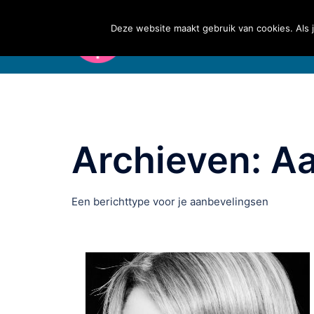
Ga
naar
Deze website maakt gebruik van cookies. Als j
de
inhoud
Archieven:
Aa
Een berichttype voor je aanbevelingsen