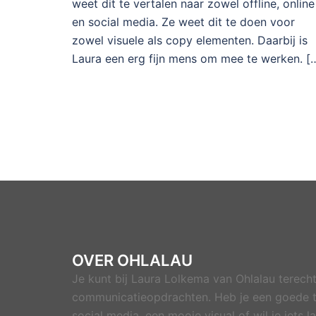
weet dit te vertalen naar zowel offline, online
en social media. Ze weet dit te doen voor
zowel visuele als copy elementen. Daarbij is
Laura een erg fijn mens om mee te werken. [
OVER OHLALAU
Je kunt bij Laura Lolkema van Ohlalau terecht
communicatieopdrachten. Heb je een goede t
social media, een mooie visual of wil je iets