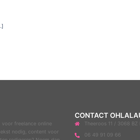
…]
CONTACT OHLALA
 voor freelance online
Theeroos 11 / 3068 BZ
ekst nodig, content voor
06 49 91 09 66
 laten redigeren? Neem dan