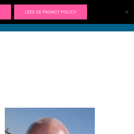
K
LEES DE PRIVACY POLICY
Laura@ohlalau.nl
Zoeken
Ohlalau
Contact
06 49 91 09 66