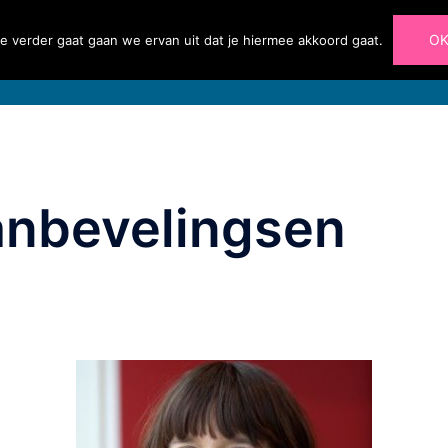
O
e verder gaat gaan we ervan uit dat je hiermee akkoord gaat.
Home
Diensten
Portfolio
Blog
Over 
nbevelingsen