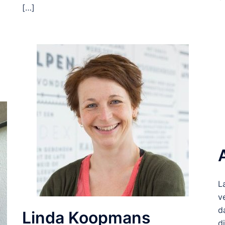
[…]
L
v
d
Linda Koopmans
d