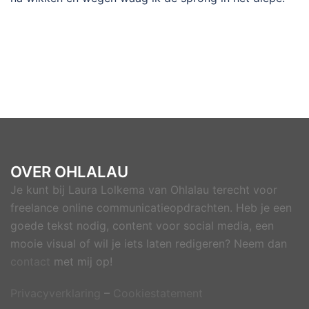
OVER OHLALAU
Je kunt bij Laura Lolkema van Ohlalau terecht voor
freelance online communicatieopdrachten. Heb je een
goede tekst nodig, content voor social media, een
mooie visual of wil je iets laten redigeren? Neem dan
contact
met mij op!
Privacyverklaring
–
Cookiestatement